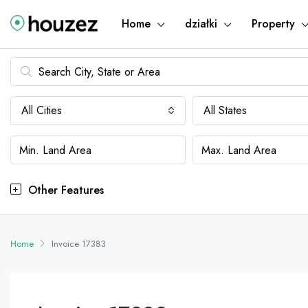
Home
działki
Property
All Cities
All States
Other Features
Home
Invoice 17383