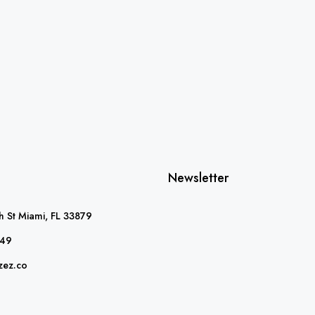
Newsletter
 St Miami, FL 33879
349
zez.co