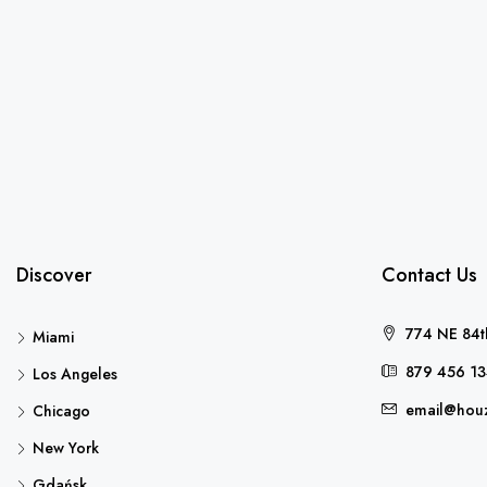
Discover
Contact Us
774 NE 84th
Miami
879 456 1
Los Angeles
email@hou
Chicago
New York
Gdańsk