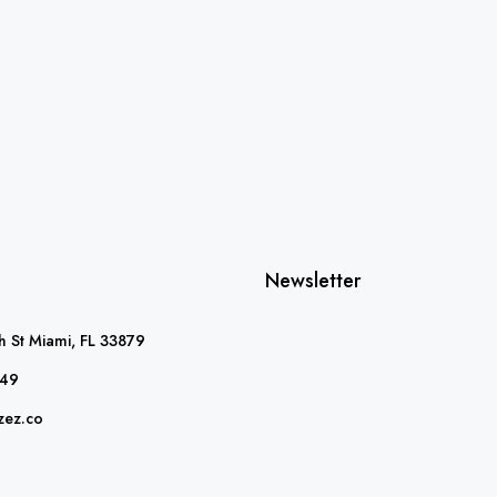
Newsletter
 St Miami, FL 33879
349
zez.co