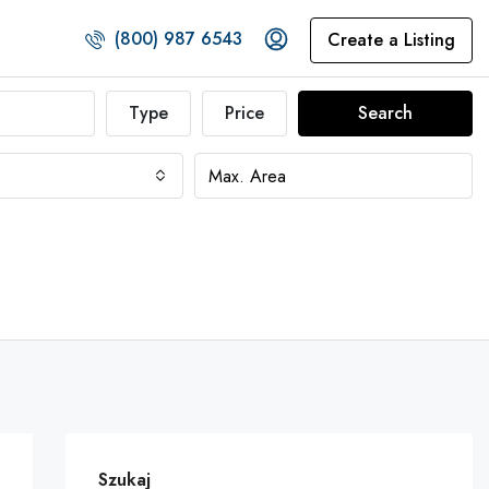
(800) 987 6543
Create a Listing
Type
Price
Search
Szukaj