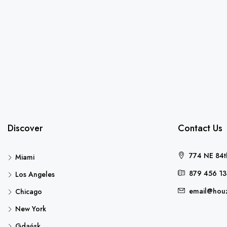
Discover
Contact Us
774 NE 84th
Miami
879 456 1
Los Angeles
email@hou
Chicago
New York
Gdańsk