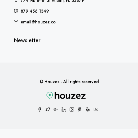
774 NE 84th St Miami, FL 33879
879 456 1349
email@houzez.co
Newsletter
© Houzez - All rights reserved