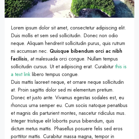
Lorem ipsum dolor sit amet, consectetur adipiscing elit.
Duis mollis et sem sed sollicitudin. Donec non odio
neque. Aliquam hendrerit sollicitudin purus, quis rutrum
mi accumsan nec.
Quisque bibendum orci ac nibh
facilisis
, at malesuada orci congue. Nullam tempus
sollicitudin cursus. Ut et adipiscing erat. Curabitur
this is
a text link
libero tempus congue.
Duis mattis laoreet neque, et ornare neque sollicitudin
at. Proin sagittis dolor sed mi elementum pretium.
Donec et justo ante. Vivamus egestas sodales est, eu
rhoncus urna semper eu. Cum sociis natoque penatibus
et magnis dis parturient montes, nascetur ridiculus mus.
Integer tristique elit lobortis purus bibendum, quis
dictum metus mattis. Phasellus posuere felis sed eros
porttitor mattis. Curabitur massa magna, tempor in