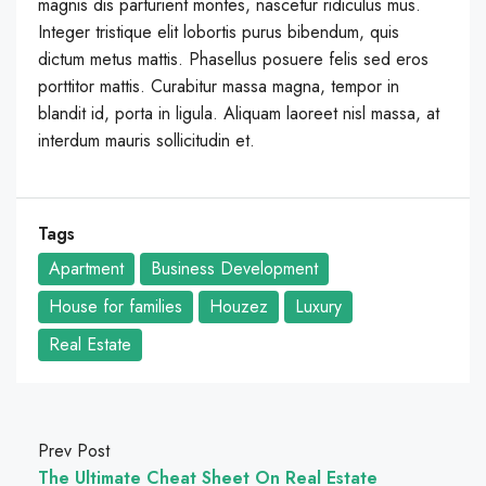
magnis dis parturient montes, nascetur ridiculus mus.
Integer tristique elit lobortis purus bibendum, quis
dictum metus mattis. Phasellus posuere felis sed eros
porttitor mattis. Curabitur massa magna, tempor in
blandit id, porta in ligula. Aliquam laoreet nisl massa, at
interdum mauris sollicitudin et.
Tags
Apartment
Business Development
House for families
Houzez
Luxury
Real Estate
Prev Post
The Ultimate Cheat Sheet On Real Estate